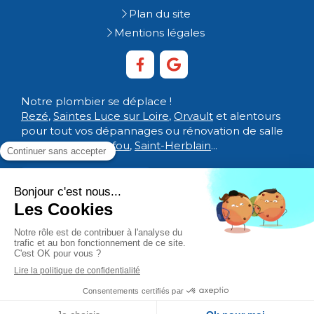
Plan du site
Mentions légales
Notre plombier se déplace !
Rezé
,
Saintes Luce sur Loire
,
Orvault
et alentours
pour tout vos dépannages ou rénovation de salle
de bain à
Carquefou
,
Saint-Herblain
...
Demander un devis
Une majoration de 50% le week-end, tous les soirs
après 19h et jours fériés est appliquée.
Création et référencement du site par Simplébo
MENU