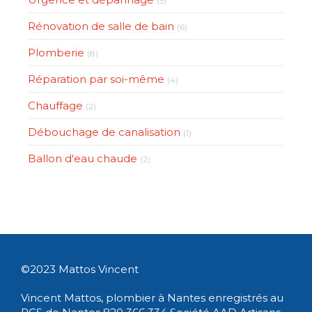
(5)
Rénovation de salle de bain
(6)
Plomberie
(8)
Réparation par soi-même
(4)
Chauffage
(2)
Débouchage de canalisation
(1)
Ballon d'eau chaude
(2)
©2023 Mattos Vincent
Vincent Mattos, plombier à Nantes enregistrés au