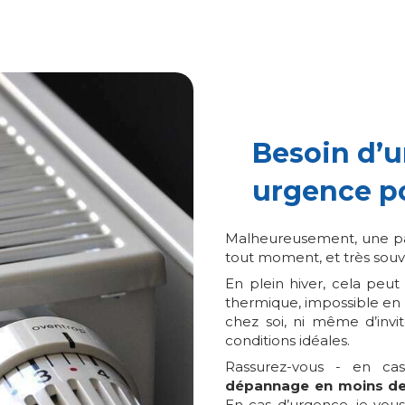
Besoin d’u
urgence p
Malheureusement, une pa
tout moment, et très sou
En plein hiver, cela peut
thermique, impossible en
chez soi, ni même d’invi
conditions idéales.
Rassurez-vous - en cas
dépannage en moins de
En cas d’urgence, je vou