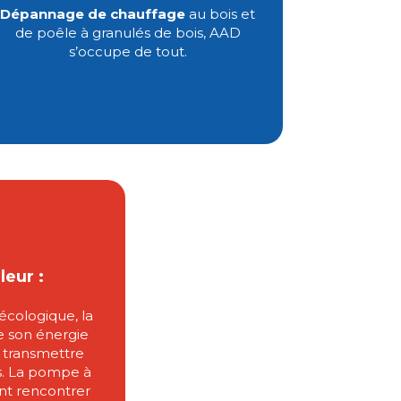
Dépannage de chauffage
au bois et
de poêle à granulés de bois, AAD
s’occupe de tout.
eur :
cologique, la
e son énergie
a transmettre
rs. La pompe à
nt rencontrer