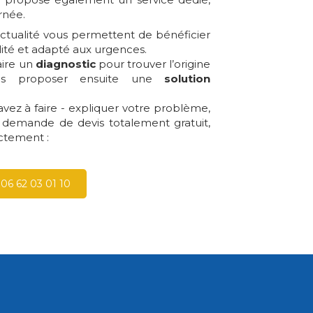
rnée.
onctualité vous permettent de bénéficier
alité et adapté aux urgences.
aire un
diagnostic
pour trouver l’origine
us proposer ensuite une
solution
vez à faire - expliquer votre problème,
demande de devis totalement gratuit,
ctement :
06 62 03 01 10