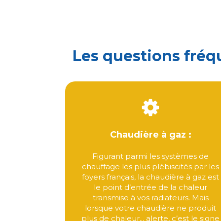
Les questions fréq
Chaudière à gaz :
Figurant parmi les systèmes de
chauffage les plus plébiscités par les
foyers français, la chaudière à gaz est
le point d’entrée de la chaleur
transmise à vos radiateurs. Mais
lorsque votre chaudière ne produit
plus de chaleur... alerte, c’est le signe