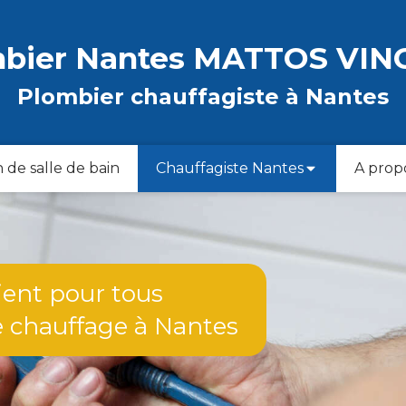
mbier Nantes MATTOS VIN
Plombier chauffagiste à Nantes
 de salle de bain
Chauffagiste Nantes
A prop
ient pour tous
 chauffage à Nantes