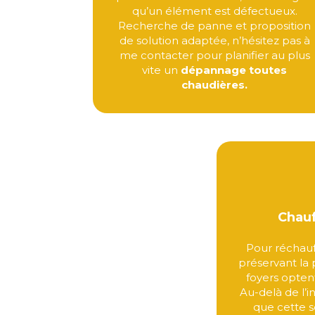
qu’un élément est défectueux.
Recherche de panne et proposition
de solution adaptée, n’hésitez pas à
me contacter pour planifier au plus
vite un
dépannage toutes
chaudières.
Chauf
Pour réchauf
préservant la
foyers optent
Au-delà de l’
que cette s