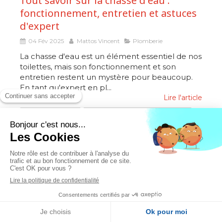
Tout savoir sur la chasse d'eau :
fonctionnement, entretien et astuces
d'expert
04 Fév 2025
Mattos Vincent
Plomberie
La chasse d'eau est un élément essentiel de nos
toilettes, mais son fonctionnement et son
entretien restent un mystère pour beaucoup.
En tant qu'expert en pl...
Lire l'article
eau froide
réparation par soi même
entretien
plomberie
plombier
Catégories
Urgence et dépannage
(5)
MENU
Rénovation de salle de bain
Appeler
Témoignages
(6)